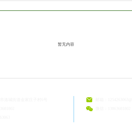
暂无内容
市洛城街道金家庄子村6号
邮箱：1254263063@
681802
微信：13863681802
63063